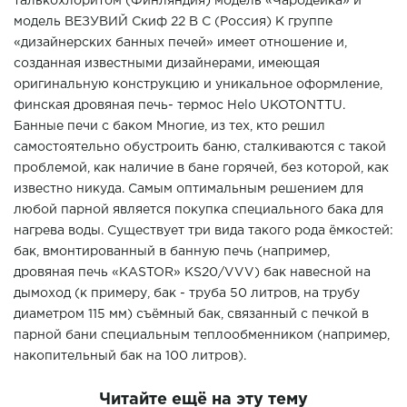
талькохлоритом (Финляндия) модель «Чародейка» и
модель ВЕЗУВИЙ Скиф 22 В С (Россия) К группе
«дизайнерских банных печей» имеет отношение и,
созданная известными дизайнерами, имеющая
оригинальную конструкцию и уникальное оформление,
финская дровяная печь- термос Helo UKOTONTTU.
Банные печи с баком Многие, из тех, кто решил
самостоятельно обустроить баню, сталкиваются с такой
проблемой, как наличие в бане горячей, без которой, как
известно никуда. Самым оптимальным решением для
любой парной является покупка специального бака для
нагрева воды. Существует три вида такого рода ёмкостей:
бак, вмонтированный в банную печь (например,
дровяная печь «KASTOR» KS20/VVV) бак навесной на
дымоход (к примеру, бак - труба 50 литров, на трубу
диаметром 115 мм) съёмный бак, связанный с печкой в
парной бани специальным теплообменником (например,
накопительный бак на 100 литров).
Читайте ещё на эту тему