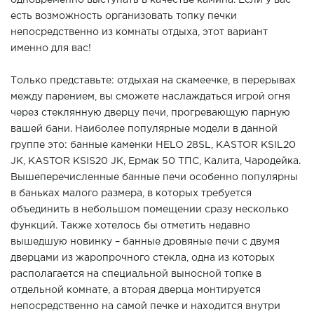
одновременно выступать в качестве камина. Если у вас
есть возможность организовать топку печки
непосредственно из комнаты отдыха, этот вариант
именно для вас!
Только представьте: отдыхая на скамеечке, в перерывах
между парением, вы сможете наслаждаться игрой огня
через стеклянную дверцу печи, прогревающую парную
вашей бани. Наиболее популярные модели в данной
группе это: банные каменки HELO 28SL, KASTOR КSIL20
JK, KASTOR КSIS20 JK, Ермак 50 ТПС, Калита, Чародейка.
Вышеперечисленные банные печи особенно популярны
в баньках малого размера, в которых требуется
объединить в небольшом помещении сразу несколько
функций. Также хотелось бы отметить недавно
вышедшую новинку – банные дровяные печи с двумя
дверцами из жаропрочного стекла, одна из которых
располагается на специальной выносной топке в
отдельной комнате, а вторая дверца монтируется
непосредственно на самой печке и находится внутри