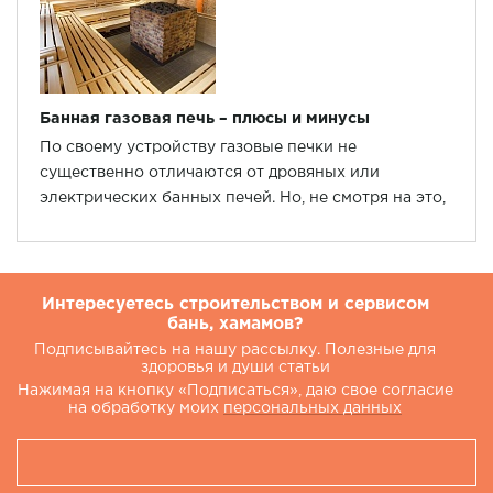
Банная газовая печь – плюсы и минусы
По своему устройству газовые печки не
существенно отличаются от дровяных или
электрических банных печей. Но, не смотря на это,
они имеют некоторые функциональные
особенности, связанные с химико-физическими
свойствами используемого для работы топлива.
Интересуетесь строительством и сервисом
бань, хамамов?
Подписывайтесь на нашу рассылку. Полезные для
здоровья и души статьи
Нажимая на кнопку «Подписаться», даю свое согласие
на обработку моих
персональных данных