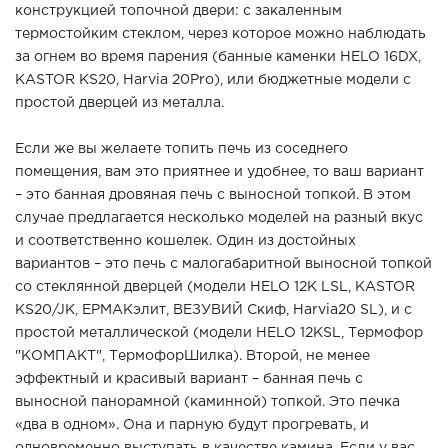
конструкцией топочной двери: с закаленным
термостойким стеклом, через которое можно наблюдать
за огнем во время парения (банные каменки HELO 16DX,
KASTOR KS20, Harvia 20Pro), или бюджетные модели с
простой дверцей из металла.
Если же вы желаете топить печь из соседнего
помещения, вам это приятнее и удобнее, то ваш вариант
– это банная дровяная печь с выносной топкой. В этом
случае предлагается несколько моделей на разный вкус
и соответственно кошелек. Один из достойных
вариантов – это печь с малогабаритной выносной топкой
со стеклянной дверцей (модели HELO 12K LSL, KASTOR
KS20/JK, ЕРМАКэлит, ВЕЗУВИЙ Скиф, Harvia20 SL), и с
простой металлической (модели HELO 12KSL, Термофор
"КОМПАКТ", ТермофорШилка). Второй, не менее
эффектный и красивый вариант – банная печь с
выносной панорамной (каминной) топкой. Это печка
«два в одном». Она и парную будут прогревать, и