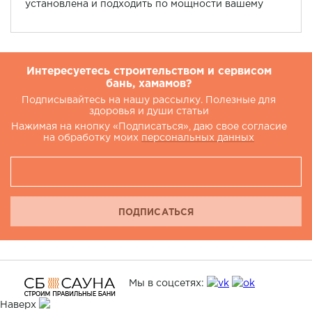
установлена и подходить по мощности вашему
помещению, а то какая она дровяная, газовая или
электрическая не сильно влияет на качество пара.
О выборе печи подробнее в статье.
Интересуетесь строительством и сервисом
бань, хамамов?
Подписывайтесь на нашу рассылку. Полезные для
здоровья и души статьи
Нажимая на кнопку «Подписаться», даю свое согласие
на обработку моих
персональных данных
ПОДПИСАТЬСЯ
Мы в соцсетях:
Наверх