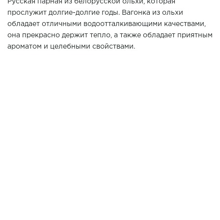
Русская парная из белорусской ольхи, которая
прослужит долгие-долгие годы. Вагонка из ольхи
обладает отличными водоотталкивающими качествами,
она прекрасно держит тепло, а также обладает приятным
ароматом и целебными свойствами.
Хотите повторить данный проект у Вас дома? Позвоните
нашим специалистам в г. Краснодар по телефону 7 (861)
21-02-114
3400*300*2500
Размер парной:
ИСПОЛЬЗОВАНЫ МАТЕРИАЛЫ:
Ольха сорт А
ВАГОНКА
Ольха сорт А
ПОЛКИ
Gefest в обкладе из
ПЕЧЬ
натурального камня
Дверь Дорвуд коробка
ольха, стекло бронза
ДВЕРЬ