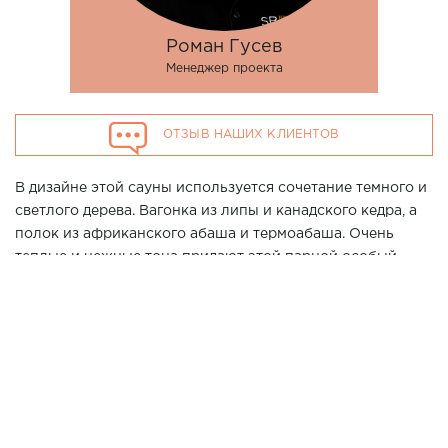
Роман Гусев
Менеджер проекта
ОТЗЫВ НАШИХ КЛИЕНТОВ
В дизайне этой сауны используется сочетание темного и
светлого дерева. Вагонка из липы и канадского кедра, а
полок из африканского абаша и термоабаша. Очень
теплые и нежные тона придают этой парной особый
шарм, а каменный печной угол из натурального серого
сланца в дополнении к мощной дровяной печи
Harvia
Legend 240 Duo
создаёт атмосферу настоящей русской
парной. Дополнен образ комплектом для освещения
VPL30 и термогигрометр от компании Cariitii.
Хотите повторить данный проект у Вас дома? Позвоните
нашим специалистам в г. Краснодар по телефону 7 (861)
21-02-114