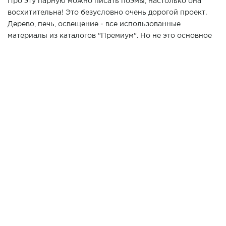
Про эту парную можно писать поэмы, настолько она
восхитительна! Это безусловно очень дорогой проект.
Дерево, печь, освещение - все использованные
материалы из каталогов "Премиум". Но не это основное
достоинство парной!Эргономика, удобство,
функциональность и продуманные до мелочей детали -
это то, чем можно по настоящему гордиться и
наслаждаться результатом.
Хотите повторить данный проект у Вас дома? Позвоните
нашим специалистам в г. Краснодар по телефону 7 (861)
21-02-114
3300*2600*2600
Размер парной:
ИСПОЛЬЗОВАНЫ МАТЕРИАЛЫ:
Новозеландская Сосна
ВАГОНКА
Pino Premio
Новозеландская Сосна
ПОЛКИ
Pino Premio