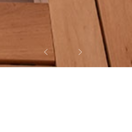
него". Парящий потолок, широкая
чень красиво, но и довольно
 из талькохлорита и невероятная печь
 дома? Позвоните нашим
у 7 (861) 21-02-114
 мм