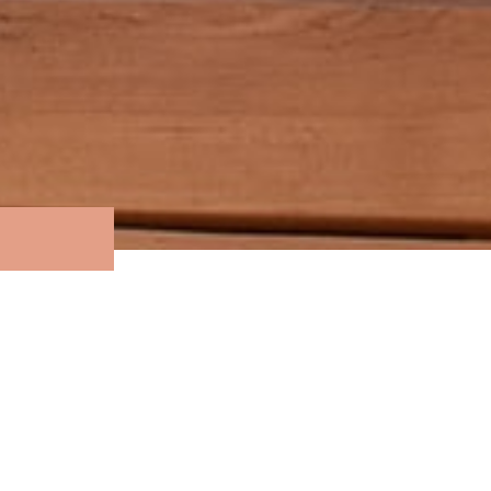
Дизайн парной мы назвали "Ничего лиш
вагонка из ольхи смотрятся не только о
аскетично. Стиля добавляет печной угол
с парогенератором от Tylo.
Хотите повторить данный проект у Вас
специалистам в г. Краснодар по телефон
2300*2500*2300
Размер парной: