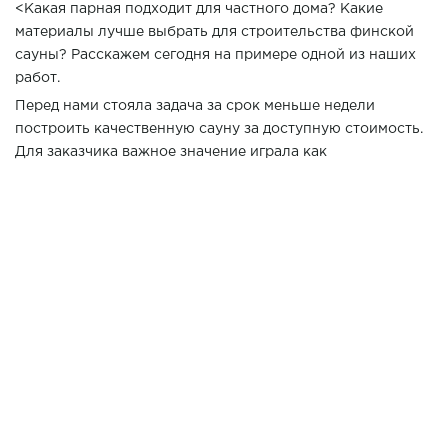
<Какая парная подходит для частного дома? Какие
материалы лучше выбрать для строительства финской
сауны? Расскажем сегодня на примере одной из наших
работ.
Перед нами стояла задача за срок меньше недели
построить качественную сауну за доступную стоимость.
Для заказчика важное значение играла как
экологичность материалов, так и долговечность
построенной сауны.
Для строительства мы выбрали вагонка из ольхи. Она не
только долговечна и неприхотлива в обслуживание, но и
за счет цвета визуально увеличивает пространство
парной. Светлое дерево с легким розоватым оттенком -
отличный выбор тех, кто предпочитает классическое
исполнение при строительстве саун
Вы когда-нибудь парились в финской сауне из ольхи?
Поверьте, этот легкий запах дерева и мягкий пар Вы
запомните надолго!
При проектировании парной важно подобрать